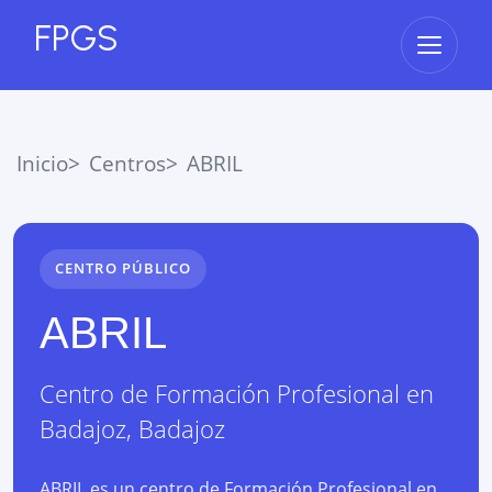
FPGS
Abrir 
Inicio
Centros
ABRIL
CENTRO PÚBLICO
ABRIL
Centro de Formación Profesional
en
Badajoz
,
Badajoz
ABRIL es un centro de Formación Profesional en