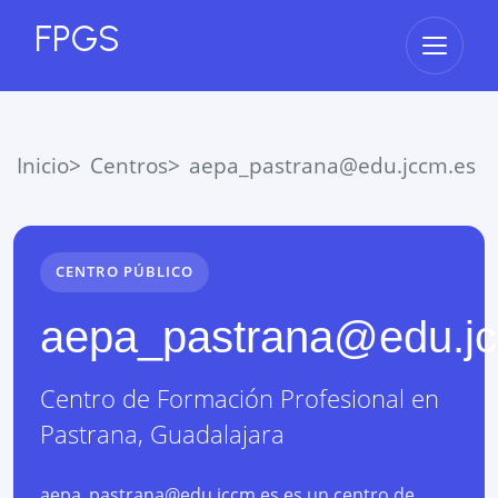
FPGS
Abrir 
Inicio
Centros
aepa_pastrana@edu.jccm.es
CENTRO PÚBLICO
aepa_pastrana@edu.j
Centro de Formación Profesional
en
Pastrana
,
Guadalajara
aepa_pastrana@edu.jccm.es es un centro de