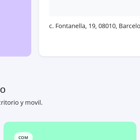
c. Fontanella, 19, 08010, Barce
Abrir en Google Maps
Ver
ro
ritorio y movil.
COM