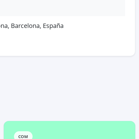
lona, Barcelona, España
 en OpenStreetMap
COM