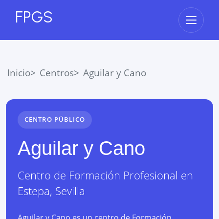
FPGS
Abrir 
Inicio
Centros
Aguilar y Cano
CENTRO PÚBLICO
Aguilar y Cano
Centro de Formación Profesional
en
Estepa
,
Sevilla
Aguilar y Cano es un centro de Formación