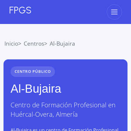
FPGS
Abrir 
Inicio
Centros
Al-Bujaira
CENTRO PÚBLICO
Al-Bujaira
Centro de Formación Profesional
en
Huércal-Overa
,
Almería
Al-Bujaira es un centro de Formación Profesional