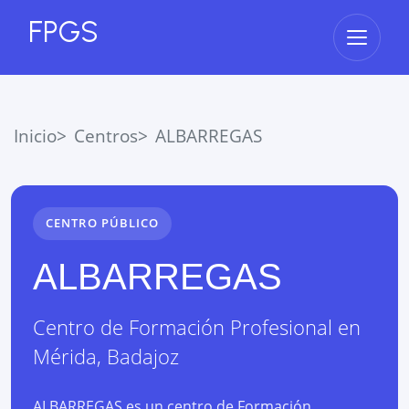
FPGS
Abrir 
Inicio
Centros
ALBARREGAS
CENTRO PÚBLICO
ALBARREGAS
Centro de Formación Profesional
en
Mérida
,
Badajoz
ALBARREGAS es un centro de Formación