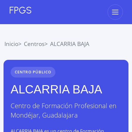
FPGS
Abrir 
Inicio
Centros
ALCARRIA BAJA
CENTRO PÚBLICO
ALCARRIA BAJA
Centro de Formación Profesional
en
Mondéjar
,
Guadalajara
ALCARRIA BAJA es un centro de Formación