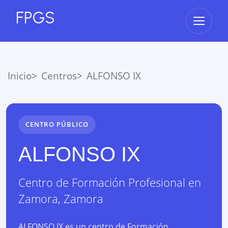
FPGS
Abrir 
Inicio
Centros
ALFONSO IX
CENTRO PÚBLICO
ALFONSO IX
Centro de Formación Profesional
en
Zamora
,
Zamora
ALFONSO IX es un centro de Formación