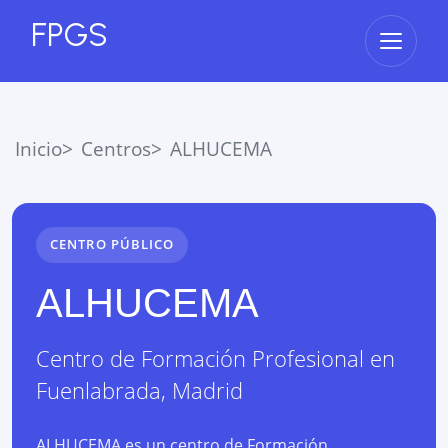
FPGS
Abrir 
Inicio
Centros
ALHUCEMA
CENTRO PÚBLICO
ALHUCEMA
Centro de Formación Profesional
en
Fuenlabrada
,
Madrid
ALHUCEMA es un centro de Formación