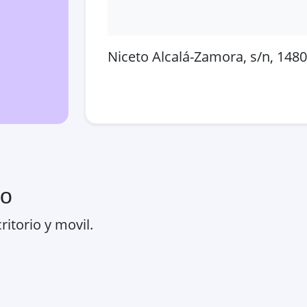
Niceto Alcalá-Zamora, s/n, 148
Abrir en Google Maps
Ver
ro
ritorio y movil.