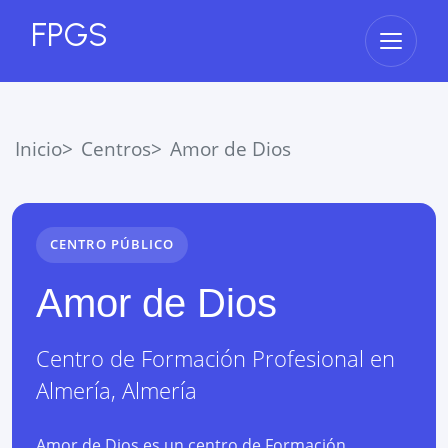
FPGS
Abrir 
Inicio
Centros
Amor de Dios
CENTRO PÚBLICO
Amor de Dios
Centro de Formación Profesional
en
Almería
,
Almería
Amor de Dios es un centro de Formación