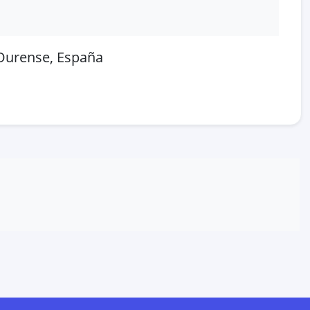
 Ourense, España
 en OpenStreetMap