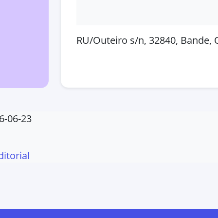
RU/Outeiro s/n, 32840, Bande,
Abrir en Google Maps
Ver
6-06-23
ditorial