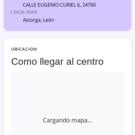
CALLE EUGENIO CURIEL 6
, 24700
LOCALIDAD
Astorga
,
León
UBICACION
Como llegar al centro
Cargando mapa…