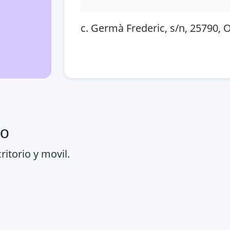
c. Germà Frederic, s/n, 25790, O
Abrir en Google Maps
Ver
ro
ritorio y movil.