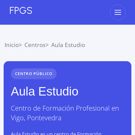
FPGS
Abrir 
Inicio
Centros
Aula Estudio
CENTRO PÚBLICO
Aula Estudio
Centro de Formación Profesional
en
Vigo
,
Pontevedra
Aula Estudio es un centro de Formación