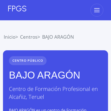
FPGS
Abrir 
Inicio
Centros
BAJO ARAGÓN
CENTRO PÚBLICO
BAJO ARAGÓN
Centro de Formación Profesional
en
Alcañiz
,
Teruel
BAJO ARAGÓN es un centro de Formación