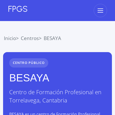
FPGS
Abrir 
Inicio
Centros
BESAYA
CENTRO PÚBLICO
BESAYA
Centro de Formación Profesional
en
Torrelavega
,
Cantabria
BESAYA es un centro de Formación Profesional