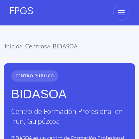
FPGS
Abrir 
Inicio
Centros
BIDASOA
CENTRO PÚBLICO
BIDASOA
Centro de Formación Profesional
en
Irun
,
Guipúzcoa
BIDASOA es un centro de Formación Profesional