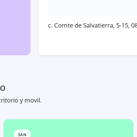
c. Comte de Salvatierra, 5-15, 
Abrir en Google Maps
Ver
ro
ritorio y movil.
SAN