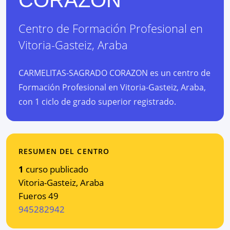
Centro de Formación Profesional
en
Vitoria-Gasteiz
,
Araba
CARMELITAS-SAGRADO CORAZON es un centro de
Formación Profesional en Vitoria-Gasteiz, Araba,
con 1 ciclo de grado superior registrado.
RESUMEN DEL CENTRO
1
curso publicado
Vitoria-Gasteiz
,
Araba
Fueros 49
945282942