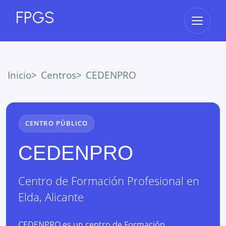
FPGS
Abrir 
Inicio
Centros
CEDENPRO
CENTRO PÚBLICO
CEDENPRO
Centro de Formación Profesional
en
Elda
,
Alicante
CEDENPRO es un centro de Formación