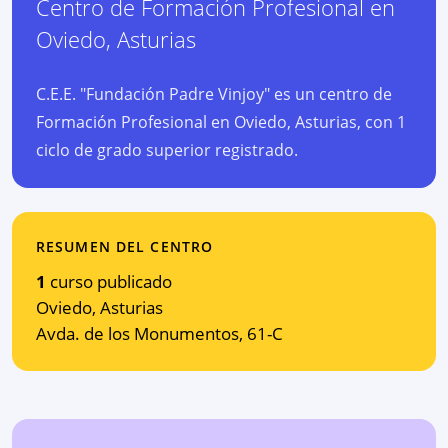
Centro de Formación Profesional
en
Oviedo
,
Asturias
C.E.E. "Fundación Padre Vinjoy" es un centro de
Formación Profesional en Oviedo, Asturias, con 1
ciclo de grado superior registrado.
RESUMEN DEL CENTRO
1
curso publicado
Oviedo
,
Asturias
Avda. de los Monumentos, 61-C