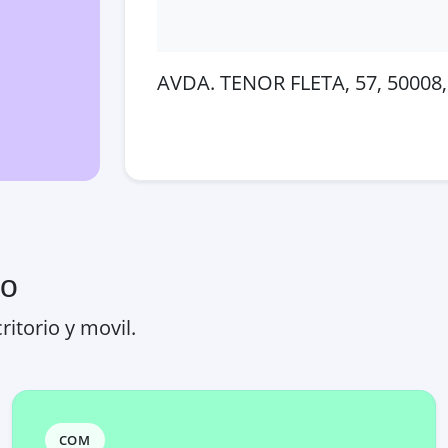
AVDA. TENOR FLETA, 57, 50008,
Abrir en Google Maps
Ver
ro
ritorio y movil.
COM