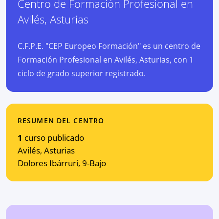
Centro de Formación Profesional
en
Avilés
,
Asturias
C.F.P.E. "CEP Europeo Formación" es un centro de
Formación Profesional en Avilés, Asturias, con 1
ciclo de grado superior registrado.
RESUMEN DEL CENTRO
1
curso publicado
Avilés
,
Asturias
Dolores Ibárruri, 9-Bajo