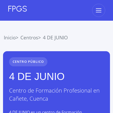
FPGS
Abrir 
Inicio
Centros
4 DE JUNIO
CENTRO PÚBLICO
4 DE JUNIO
Centro de Formación Profesional
en
Cañete
,
Cuenca
4 DE JUNIO es un centro de Formación