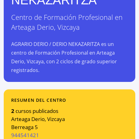
Centro de Formación Profesional
en
Arteaga Derio
,
Vizcaya
AGRARIO DERIO / DERIO NEKAZARITZA es un
centro de Formación Profesional en Arteaga
Derio, Vizcaya, con 2 ciclos de grado superior
registrados.
RESUMEN DEL CENTRO
2
cursos publicados
Arteaga Derio
,
Vizcaya
Berreaga 5
944541421