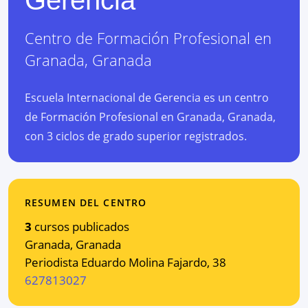
Centro de Formación Profesional
en
Granada
,
Granada
Escuela Internacional de Gerencia es un centro
de Formación Profesional en Granada, Granada,
con 3 ciclos de grado superior registrados.
RESUMEN DEL CENTRO
3
cursos publicados
Granada
,
Granada
Periodista Eduardo Molina Fajardo, 38
627813027