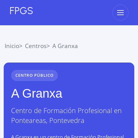
FPGS
Abrir 
Inicio
Centros
A Granxa
CENTRO PÚBLICO
A Granxa
Centro de Formación Profesional
en
Ponteareas
,
Pontevedra
A Granxa es un centro de Formación Profesional