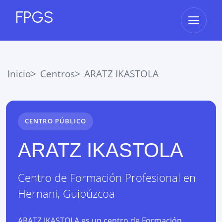
FPGS
Abrir 
Inicio
Centros
ARATZ IKASTOLA
CENTRO PÚBLICO
ARATZ IKASTOLA
Centro de Formación Profesional
en
Hernani
,
Guipúzcoa
ARATZ IKASTOLA es un centro de Formación