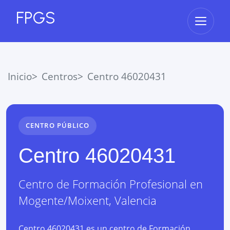
FPGS
Abrir 
Inicio
Centros
Centro 46020431
CENTRO PÚBLICO
Centro 46020431
Centro de Formación Profesional
en
Mogente/Moixent
,
Valencia
Centro 46020431 es un centro de Formación