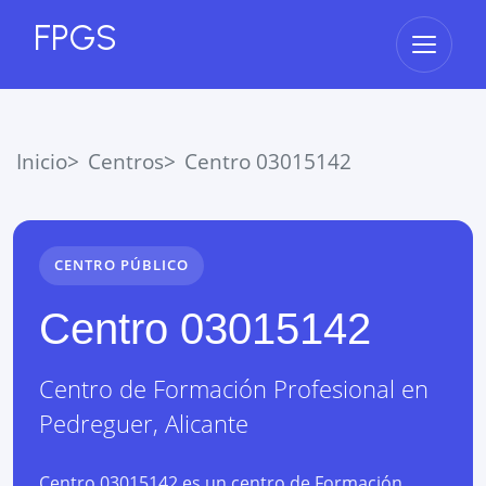
FPGS
Abrir 
Inicio
Centros
Centro 03015142
CENTRO PÚBLICO
Centro 03015142
Centro de Formación Profesional
en
Pedreguer
,
Alicante
Centro 03015142 es un centro de Formación