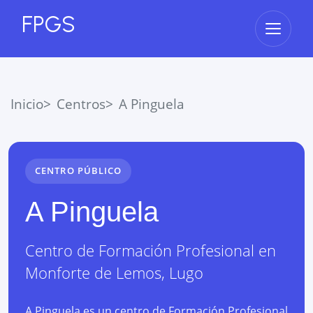
FPGS
Abrir 
Inicio
Centros
A Pinguela
CENTRO PÚBLICO
A Pinguela
Centro de Formación Profesional
en
Monforte de Lemos
,
Lugo
A Pinguela es un centro de Formación Profesional