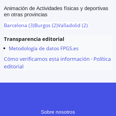
Animación de Actividades físicas y deportivas
en otras provincias
Barcelona
(
3
)
Burgos
(
2
)
Valladolid
(
2
)
Transparencia editorial
Metodología de datos FPGS.es
Cómo verificamos esta información
·
Política
editorial
Sobre nosotros