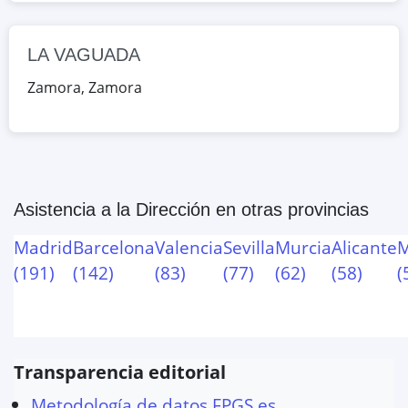
LA VAGUADA
Zamora
,
Zamora
Asistencia a la Dirección
en otras provincias
Madrid
Barcelona
Valencia
Sevilla
Murcia
Alicante
M
(
191
)
(
142
)
(
83
)
(
77
)
(
62
)
(
58
)
(
Transparencia editorial
Metodología de datos FPGS.es