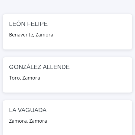
Google Maps
OpenStreetMap
LEÓN FELIPE
LA VAGUADA
CALLE VILLALPANDO 11, Zamora,
Benavente
,
Zamora
Zamora, España
Google Maps
OpenStreetMap
GONZÁLEZ ALLENDE
LA VAGUADA
Toro
,
Zamora
CALLE VILLALPANDO 11, Zamora,
Zamora, España
Google Maps
OpenStreetMap
LA VAGUADA
Zamora
,
Zamora