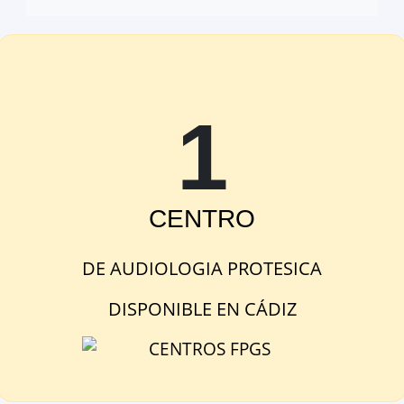
1
Abrir provincia en Google Maps
Ver 
Cornelio Balbo
CENTRO
Nuevo Mundo, s/n, Cádiz, Cádiz,
España
DE
AUDIOLOGIA PROTESICA
DISPONIBLE
EN
CÁDIZ
Google Maps
OpenStreetMap