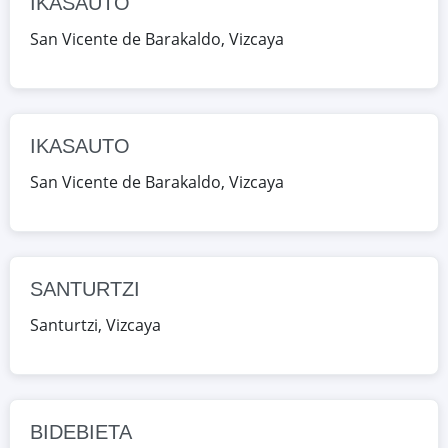
IKASAUTO
SANTURTZI
San Vicente de Barakaldo
,
Vizcaya
Pajares 34, Santurtzi, Vizcaya, España
Google Maps
OpenStreetMap
BIDEBIETA
IKASAUTO
Agirre Lehendakaria 97, Urbi,
San Vicente de Barakaldo
,
Vizcaya
Vizcaya, España
Google Maps
OpenStreetMap
SANTURTZI
BIDEBIETA
Agirre Lehendakaria 97, Urbi,
Santurtzi
,
Vizcaya
Vizcaya, España
Google Maps
OpenStreetMap
BIDEBIETA