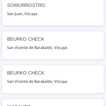
BEURKO CHECK
SOMORROSTRO
Ibaibe, 15, San Vicente de Barakaldo,
San Juan
,
Vizcaya
Vizcaya, España
Google Maps
OpenStreetMap
BEURKO CHECK
IKASAUTO
San Vicente de Barakaldo
,
Vizcaya
Ibaibe, 1-2, San Vicente de
Barakaldo, Vizcaya, España
Google Maps
OpenStreetMap
BEURKO CHECK
IKASAUTO
San Vicente de Barakaldo
,
Vizcaya
Ibaibe, 1-2, San Vicente de
Barakaldo, Vizcaya, España
Google Maps
OpenStreetMap