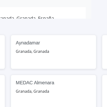
Granada, Granada, España
Map
Aynadamar
, Granada, España
Granada
,
Granada
Map
al Reina Isabel
nada, Granada, España
MEDAC Almenara
Map
Granada
,
Granada
l La Inmaculada
, Granada, España