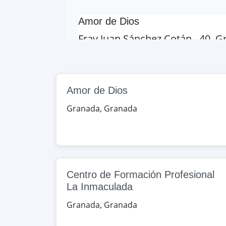
Amor de Dios
Fray Juan Sánchez Cotán , 40, 
Google Maps
OpenStreet
Aynadamar
Amor de Dios
Paseo de Cartuja, s/n, Granada
Granada
,
Granada
Google Maps
OpenStreet
Centro de Formación Internacion
Federico García Lorca s/n, Gra
Centro de Formación Profesional
Google Maps
OpenStreet
La Inmaculada
Centro de Formación Profesiona
Granada
,
Granada
Joaquina Eguaras, 114, Granada