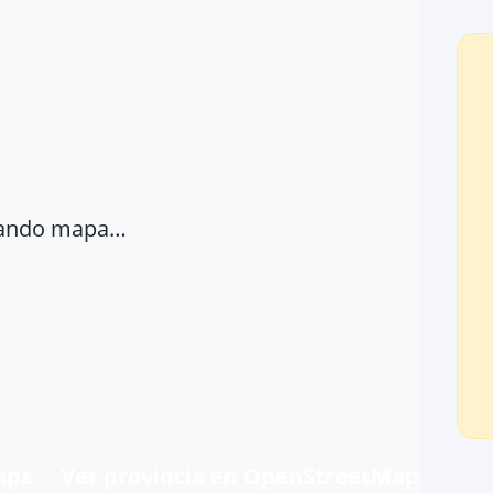
ando mapa…
aps
Ver provincia en OpenStreetMap