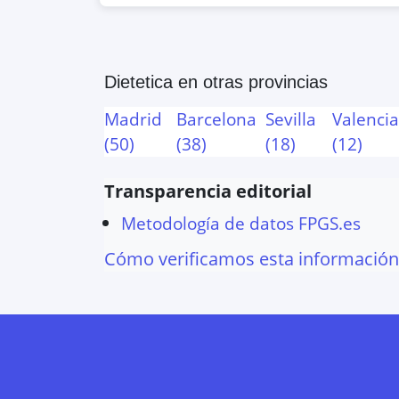
Google Maps
OpenStreet
MEDAC Almenara
Dietetica
en otras provincias
de Andalucia, 115, Granada, Gr
Madrid
Barcelona
Sevilla
Valenci
Google Maps
OpenStreet
(
50
)
(
38
)
(
18
)
(
12
)
080 Formación Profesional
Transparencia editorial
de la Celulosa s/n, Centro Desarro
Metodología de datos FPGS.es
Granada, España
Cómo verificamos esta información
Google Maps
OpenStreet