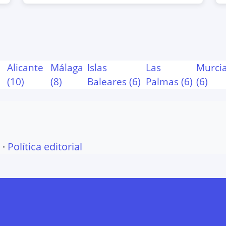
Map
anada, España
a
Alicante
Málaga
Islas
Las
Murci
Map
(
10
)
(
8
)
Baleares
(
6
)
Palmas
(
6
)
(
6
)
llo Turistico, Edificio 2, Motril,
·
Política editorial
Map