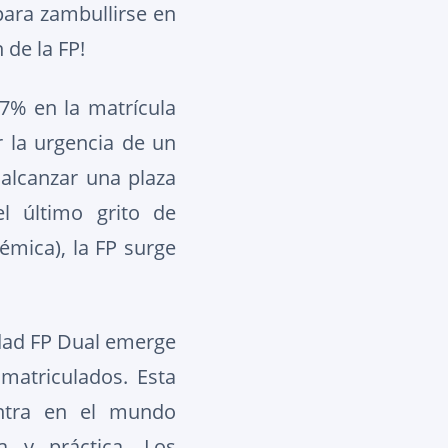
para zambullirse en
 de la FP!
,7% en la matrícula
r la urgencia de un
alcanzar una plaza
l último grito de
émica), la FP surge
idad FP Dual emerge
matriculados. Esta
entra en el mundo
a y práctica. Los