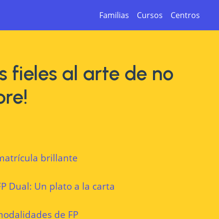
Familias
Cursos
Centros
 fieles al arte de no
bre!
trícula brillante
P Dual: Un plato a la carta
 modalidades de FP