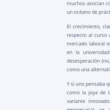
muchos asocian con
un océano de prácti
El crecimiento, cl
respecto al curso 
mercado laboral e
en la universida
desesperación (no,
como una alternativ
Y si uno pensaba q
como la joya de l
variante innovad
empresarial, se 