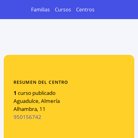
Familias
Cursos
Centros
RESUMEN DEL CENTRO
1
curso publicado
Aguadulce
,
Almería
Alhambra, 11
950156742