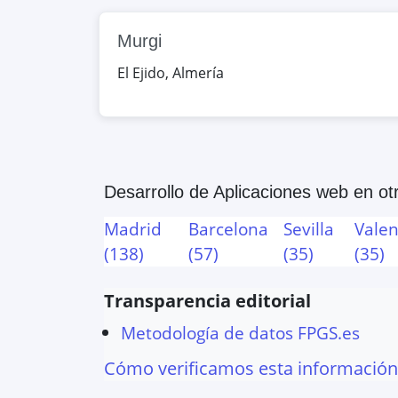
Javier Sanz, 15, Almería, Almerí
Murgi
Google Maps
OpenStreet
El Ejido
,
Almería
Medac Almería
Cabo de Gata 36, Almería, Alme
Google Maps
OpenStreet
Desarrollo de Aplicaciones web
en otr
Jaroso
Madrid
Carlos Herrera, 25, Cuevas del
Barcelona
Sevilla
Valen
(
138
)
(
57
)
(
35
)
(
35
)
Google Maps
OpenStreet
Transparencia editorial
Murgi
Metodología de datos FPGS.es
Príncipes de España, 17, El Ejid
Cómo verificamos esta información
Google Maps
OpenStreet