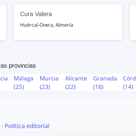
a, España
Cura Valera
Map
Huércal-Overa
,
Almería
ría, España
Map
as provincias
 Almanzora, Almería, España
cia
Málaga
Murcia
Alicante
Granada
Cór
(
25
)
(
23
)
(
22
)
(
18
)
(
14
)
Map
o, Almería, España
·
Política editorial
Map