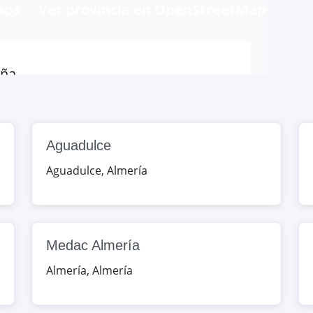
aps
Ver provincia en OpenStreetMap
aña
Map
Aguadulce
ía, España
Aguadulce
,
Almería
Map
Isabel, Almería, Almería, España
Medac Almería
Almería
,
Almería
Map