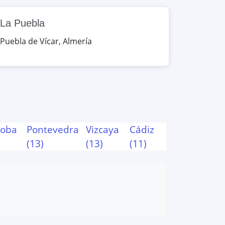
La Puebla
Puebla de Vícar
,
Almería
doba
Pontevedra
Vizcaya
Cádiz
(
13
)
(
13
)
(
11
)