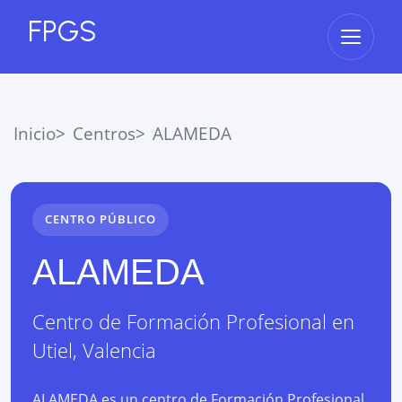
FPGS
Abrir 
Inicio
Centros
ALAMEDA
CENTRO PÚBLICO
ALAMEDA
Centro de Formación Profesional
en
Utiel
,
Valencia
ALAMEDA es un centro de Formación Profesional