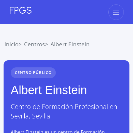
FPGS
Abrir 
Inicio
Centros
Albert Einstein
CENTRO PÚBLICO
Albert Einstein
Centro de Formación Profesional
en
Sevilla
,
Sevilla
Albert Einstein es un centro de Formación