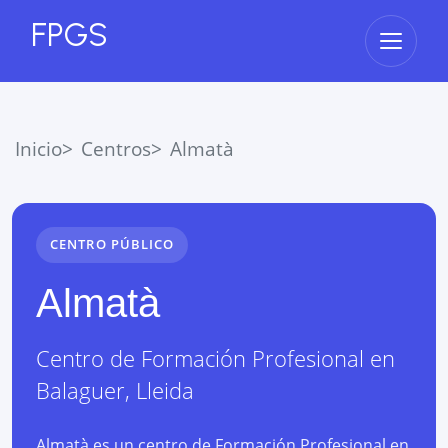
FPGS
Abrir 
Inicio
Centros
Almatà
CENTRO PÚBLICO
Almatà
Centro de Formación Profesional
en
Balaguer
,
Lleida
Almatà es un centro de Formación Profesional en