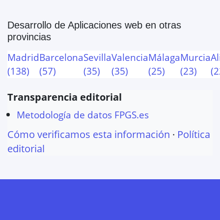
Desarrollo de Aplicaciones web
en otras
provincias
Madrid
Barcelona
Sevilla
Valencia
Málaga
Murcia
Al
(
138
)
(
57
)
(
35
)
(
35
)
(
25
)
(
23
)
(
2
Transparencia editorial
Metodología de datos FPGS.es
Cómo verificamos esta información
·
Política
editorial