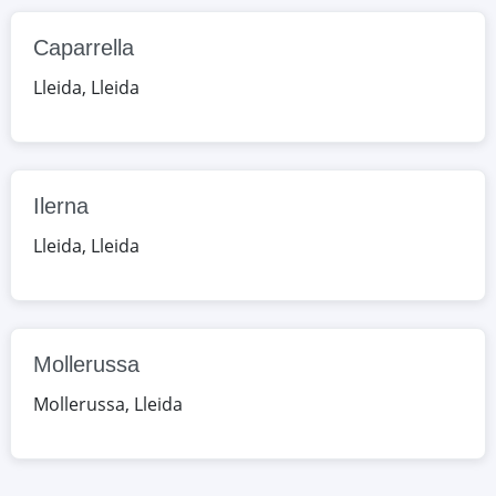
Mollerussa
Caparrella
ctra. Torregrossa km. 1,9,
Lleida
,
Lleida
Mollerussa, Lleida, España
Google Maps
OpenStreetMap
Ilerna
Lleida
,
Lleida
Mollerussa
Mollerussa
,
Lleida