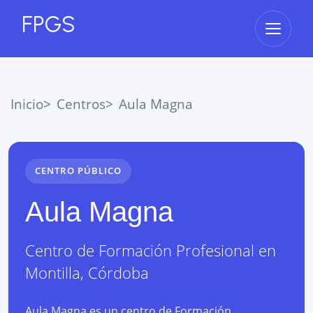
FPGS
Abrir 
Inicio
Centros
Aula Magna
CENTRO PÚBLICO
Aula Magna
Centro de Formación Profesional
en
Montilla
,
Córdoba
Aula Magna es un centro de Formación