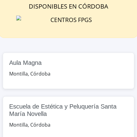
España
DISPONIBLE
S
EN
CÓRDOBA
Google Maps
OpenStreetMap
Escuela de Estética y Peluquería
Santa María Novella
Blas Infante, s/n, Montilla, Córdoba,
España
Aula Magna
Google Maps
OpenStreetMap
Montilla
,
Córdoba
Escuela de Estética y Peluquería Santa
María Novella
Montilla
,
Córdoba