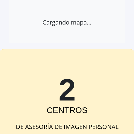
Cargando mapa…
2
Abrir provincia en Google Maps
Ver 
Aula Magna
CENTRO
S
Jubilados y Pensionistas esq. c/
Sarmiento, Montilla, Córdoba,
DE
ASESORÍA DE IMAGEN PERSONAL