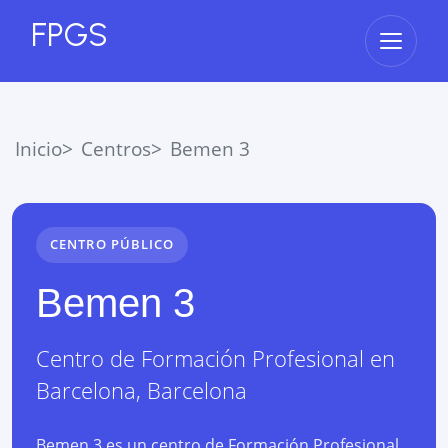
FPGS
Abrir 
Inicio
Centros
Bemen 3
CENTRO PÚBLICO
Bemen 3
Centro de Formación Profesional
en
Barcelona
,
Barcelona
Bemen 3 es un centro de Formación Profesional