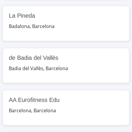
AA Eurofitness Edu
La Pineda
c. Perill, 16-22, Barcelona, Barcelona,
Badalona
,
Barcelona
España
Google Maps
OpenStreetMap
Ausiàs March
de Badia del Vallès
av. d'Esplugues, 38, Barcelona,
Badia del Vallès
,
Barcelona
Barcelona, España
Google Maps
OpenStreetMap
Bemen 3
AA Eurofitness Edu
c. Sant Ferran, 19-25, Barcelona,
Barcelona
,
Barcelona
Barcelona, España
Google Maps
OpenStreetMap