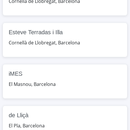
Cornellà de Llobregat
,
Barcelona
Google Maps
OpenStreetMap
Esteve Terradas i Illa
c. Bonavista, 70, Cornellà de
Esteve Terradas i Illa
Llobregat, Barcelona, España
Cornellà de Llobregat
,
Barcelona
Google Maps
OpenStreetMap
iMES
c. Mossen Cinto Verdaguer, 1, El
iMES
Masnou, Barcelona, España
El Masnou
,
Barcelona
Google Maps
OpenStreetMap
de Lliçà
de Lliçà
av. dels Països Catalans, 26, El Pla,
Barcelona, España
El Pla
,
Barcelona