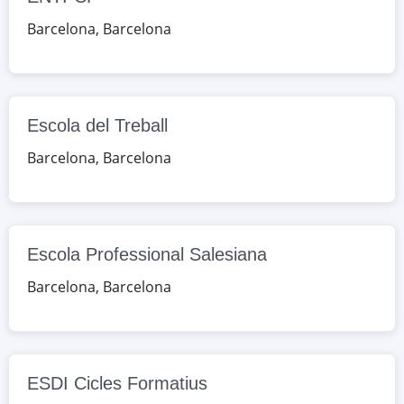
Google Maps
OpenStreetMap
Barcelona
,
Barcelona
Escola Professional Salesiana
pg. Sant Joan Bosco, 42, Barcelona,
Barcelona, España
Escola del Treball
Google Maps
OpenStreetMap
Barcelona
,
Barcelona
ESDI Cicles Formatius
c. Diputació, 337 local, Barcelona,
Barcelona, España
Escola Professional Salesiana
Google Maps
OpenStreetMap
Barcelona
,
Barcelona
IFP
c. Llançà, 51, Barcelona, Barcelona,
España
ESDI Cicles Formatius