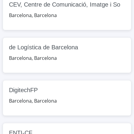
CEV, Centre de Comunicació, Imatge i So
Google Maps
OpenStreetMap
Barcelona
,
Barcelona
DigitechFP
c. Diputació, 37, Barcelona,
Barcelona, España
de Logística de Barcelona
Google Maps
OpenStreetMap
Barcelona
,
Barcelona
ENTI-CF
c Baldiri i Reixac, 7, Barcelona,
Barcelona, España
DigitechFP
Google Maps
OpenStreetMap
Barcelona
,
Barcelona
Escola del Treball
c. Comte d'Urgell, 187, Barcelona,
Barcelona, España
ENTI-CF