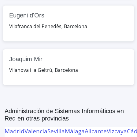
Torre Roja
av. dels Jocs Olímpics, 8, Viladecans,
Eugeni d'Ors
Barcelona, España
Vilafranca del Penedès
,
Barcelona
Google Maps
OpenStreetMap
Cet-Penedès
c. General Vallès, 1, Vilafranca del
Joaquim Mir
Penedès, Barcelona, España
Vilanova i la Geltrú
,
Barcelona
Google Maps
OpenStreetMap
Eugeni d'Ors
av. Tarragona, s/n, Vilafranca del
Administración de Sistemas Informáticos en
Penedès, Barcelona, España
Red
en otras provincias
Google Maps
OpenStreetMap
Madrid
Valencia
Sevilla
Málaga
Alicante
Vizcaya
Cád