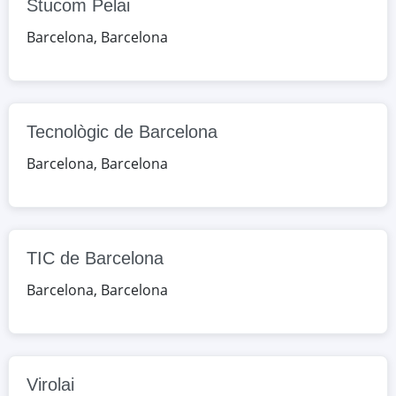
Stucom Pelai
Google Maps
OpenStreetMap
Barcelona
,
Barcelona
Tecnològic de Barcelona
c. Aiguablava, 121, Barcelona,
Barcelona, España
Tecnològic de Barcelona
Google Maps
OpenStreetMap
Barcelona
,
Barcelona
TIC de Barcelona
c. Sancho de Ávila, 131, Barcelona,
Barcelona, España
TIC de Barcelona
Google Maps
OpenStreetMap
Barcelona
,
Barcelona
Virolai
c. Ceuta, s/n, Barcelona, Barcelona,
España
Virolai