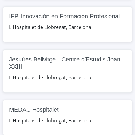
Google Maps
OpenStreetMap
IFP-Innovación en Formación Profesional
IFP-Innovación en Formación
L'Hospitalet de Llobregat
Profesional
,
Barcelona
av. Josep Tarradellas, 171-177,
L'Hospitalet de Llobregat, Barcelona,
España
Jesuïtes Bellvitge - Centre d'Estudis Joan
XXIII
Google Maps
OpenStreetMap
L'Hospitalet de Llobregat
,
Barcelona
Jesuïtes Bellvitge - Centre d'Estudis
Joan XXIII
av.Mare de Déu de Bellvitge,100-110,
L'Hospitalet de Llobregat, Barcelona,
MEDAC Hospitalet
España
L'Hospitalet de Llobregat
,
Barcelona
Google Maps
OpenStreetMap