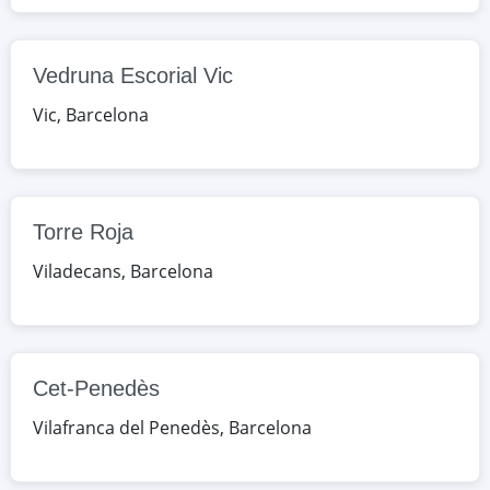
Nicolau Copèrnic
c. del Torrent del Batlle, 10, Terrassa,
Vedruna Escorial Vic
Barcelona, España
Vic
,
Barcelona
Google Maps
OpenStreetMap
Vedruna Vall Terrassa
c. de la Vall, 21, Terrassa, Barcelona,
Torre Roja
España
Viladecans
,
Barcelona
Google Maps
OpenStreetMap
Vedruna Escorial Vic
c. Santa Joaquima de Vedruna, 6, Vic,
Cet-Penedès
Barcelona, España
Vilafranca del Penedès
,
Barcelona
Google Maps
OpenStreetMap