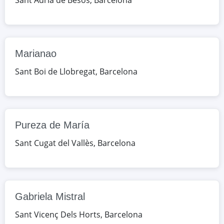
Sant Adrià de Besòs
,
Barcelona
Sabadell
c. Juvenal, 1, Sabadell, Barcelona,
España
Marianao
Google Maps
OpenStreetMap
Sant Boi de Llobregat
,
Barcelona
Manuel Vázquez Montalbán
av. Eduard Maristany, 59-61, Sant
Adrià de Besòs, Barcelona, España
Pureza de María
Google Maps
OpenStreetMap
Sant Cugat del Vallès
,
Barcelona
Marianao
pg. de les Mimoses, 18, Sant Boi de
Llobregat, Barcelona, España
Gabriela Mistral
Google Maps
OpenStreetMap
Sant Vicenç Dels Horts
,
Barcelona