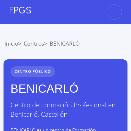
FPGS
Abrir 
Inicio
Centros
BENICARLÓ
CENTRO PÚBLICO
BENICARLÓ
Centro de Formación Profesional
en
Benicarló
,
Castellón
BENICARLÓ es un centro de Formación