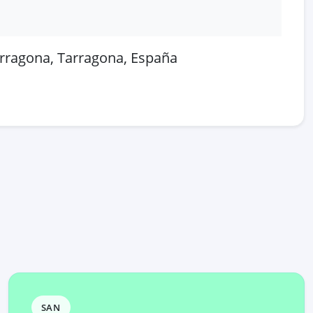
Tarragona, Tarragona, España
 en OpenStreetMap
SAN