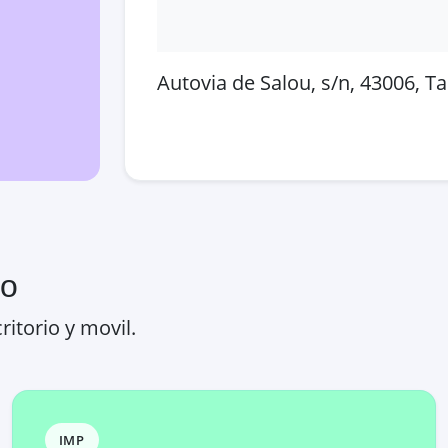
Autovia de Salou, s/n, 43006, 
Abrir en Google Maps
Ver
ro
ritorio y movil.
IMP