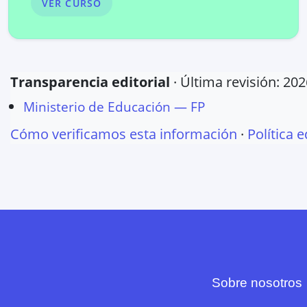
VER CURSO
Transparencia editorial
· Última revisión:
202
Ministerio de Educación — FP
Cómo verificamos esta información
·
Política e
Sobre nosotros